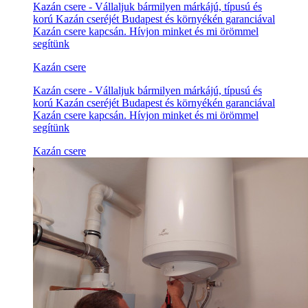
Kazán csere - Vállaljuk bármilyen márkájú, típusú és
korú Kazán cseréjét Budapest és környékén garanciával
Kazán csere kapcsán. Hívjon minket és mi örömmel
segítünk
Kazán csere
Kazán csere - Vállaljuk bármilyen márkájú, típusú és
korú Kazán cseréjét Budapest és környékén garanciával
Kazán csere kapcsán. Hívjon minket és mi örömmel
segítünk
Kazán csere