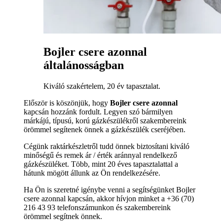
Bojler csere azonnal
általánosságban
Kiváló szakértelem, 20 év tapasztalat.
Először is köszönjük, hogy
Bojler csere azonnal
kapcsán hozzánk fordult. Legyen szó bármilyen
márkájú, típusú, korú gázkészülékről szakembereink
örömmel segítenek önnek a gázkészülék cseréjében.
Cégünk raktárkészletről tudd önnek biztosítani kiváló
minőségű és remek ár / érték aránnyal rendelkező
gázkészüléket. Több, mint 20 éves tapasztalattal a
hátunk mögött állunk az Ön rendelkezésére.
Ha Ön is szeretné igénybe venni a segítségünket Bojler
csere azonnal kapcsán, akkor hívjon minket a +36 (70)
216 43 93 telefonszámunkon és szakembereink
örömmel segítnek önnek.