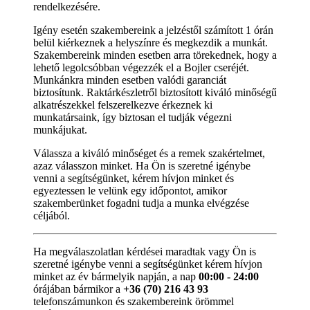
rendelkezésére.
Igény esetén szakembereink a jelzéstől számított 1 órán
belül kiérkeznek a helyszínre és megkezdik a munkát.
Szakembereink minden esetben arra törekednek, hogy a
lehető legolcsóbban végezzék el a Bojler cseréjét.
Munkánkra minden esetben valódi garanciát
biztosítunk. Raktárkészletről biztosított kiváló minőségű
alkatrészekkel felszerelkezve érkeznek ki
munkatársaink, így biztosan el tudják végezni
munkájukat.
Válassza a kiváló minőséget és a remek szakértelmet,
azaz válasszon minket. Ha Ön is szeretné igénybe
venni a segítségünket, kérem hívjon minket és
egyeztessen le velünk egy időpontot, amikor
szakemberünket fogadni tudja a munka elvégzése
céljából.
Ha megválaszolatlan kérdései maradtak vagy Ön is
szeretné igénybe venni a segítségünket kérem hívjon
minket az év bármelyik napján, a nap
00:00 - 24:00
órájában bármikor a
+36 (70) 216 43 93
telefonszámunkon és szakembereink örömmel