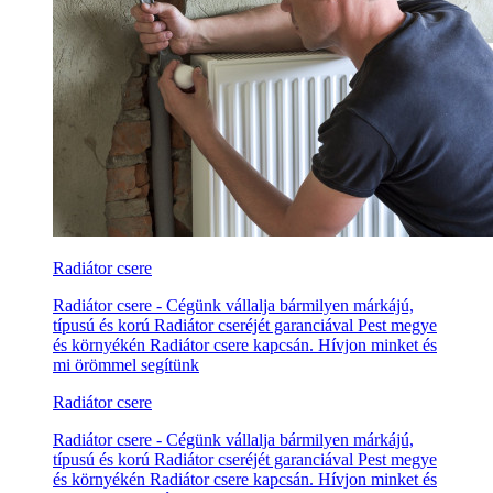
Radiátor csere
Radiátor csere - Cégünk vállalja bármilyen márkájú,
típusú és korú Radiátor cseréjét garanciával Pest megye
és környékén Radiátor csere kapcsán. Hívjon minket és
mi örömmel segítünk
Radiátor csere
Radiátor csere - Cégünk vállalja bármilyen márkájú,
típusú és korú Radiátor cseréjét garanciával Pest megye
és környékén Radiátor csere kapcsán. Hívjon minket és