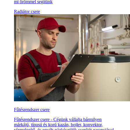
mi örömmel segítünk
Radiátor csere
Fűtésrendszer csere
Fűtésrendszer csere - Cégünk vállalja bármilyen
márkájú, típusú és korú kazán, bojler, konvektor,
vízmelegítő, és egyéb gázkészülék cseréjét garanciával