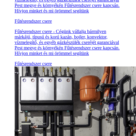
Pest megye és környékén Fűtésrendszer csere kapcsán.
Hívjon minket és mi örömmel segítünk
Fűtésrendszer csere
Fűtésrendszer csere - Cégünk vállalja bármilyen
márkájú, típusú és korú kazán, bojler, konvektor,
vízmelegítő, és egyéb gázkészülék cseréjét garanciával
Pest megye és környékén Fűtésrendszer csere kapcsán.
Hívjon minket és mi örömmel segítünk
Fűtésrendszer csere