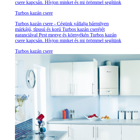
csere kapcsán. Hívjon minket és mi örömmel segítünk
Turbos kazán csere
Turbos kazán csere - Cégünk vállalja bármilyen
márkájú, típusú és korú Turbos kazán cseréjét
garanciával Pest megye és környékén Turbos kazán
csere kapcsán. Hívjon minket és mi örömmel segítünk
Turbos kazán csere