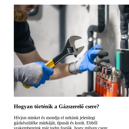
Hogyan történik a Gázszerelő csere?
Hívjon minket és mondja el nekünk jelenlegi
gázkészüléke márkáját, típusát és korát. Ebből
szakembereink már tudni fogják, hogy milyen csere