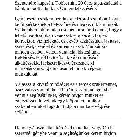
Szentendre kapcsán. Több, mint 20 éves tapasztalattal a
hátuk mögött állunk az Ön rendelkezésére.
Igény esetén szakembereink a jelzéstől számított 1 órán
belül kiérkeznek a helyszínre és megkezdik a munkát.
Szakembereink minden esetben arra törekednek, hogy a
lehető legolcsóbban végezzék el a kazán, bojler,
konvektor, vízmelegítő, és egyéb gázkészülék javítását,
szerelését, cseréjét és karbantartását. Munkánkra
minden esetben valódi garanciát biztosítunk.
Raktárkészletről biztosított kiváló minőségű
alkatrészekkel felszerelkezve érkeznek ki
munkatársaink, így biztosan el tudják végezni
munkájukat.
Válassza a kiváló minőséget és a remek szakértelmet,
azaz válasszon minket. Ha Ön is szeretné igénybe
venni a segítségünket, kérem hívjon minket és
egyeztessen le velünk egy időpontot, amikor
szakemberünket fogadni tudja a munka elvégzése
céljából.
Ha megválaszolatlan kérdései maradtak vagy Ön is
szeretné igénybe venni a segítségünket kérem hívjon