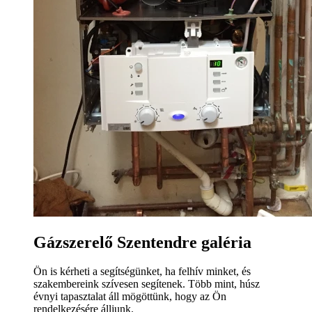
Gázszerelő Szentendre galéria
Ön is kérheti a segítségünket, ha felhív minket, és
szakembereink szívesen segítenek. Több mint, húsz
évnyi tapasztalat áll mögöttünk, hogy az Ön
rendelkezésére álljunk.