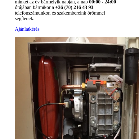
minket az év bármelyik napján, a nap
00:00 - 24:00
órájában bármikor a
+36 (70) 216 43 93
telefonszámunkon és szakembereink örömmel
segítenek.
Ajánlatkérés