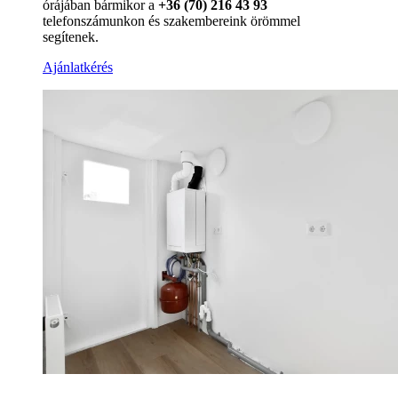
órájában bármikor a
+36 (70) 216 43 93
telefonszámunkon és szakembereink örömmel
segítenek.
Ajánlatkérés