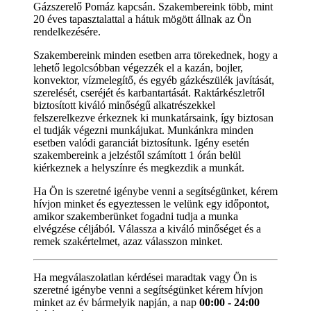
Gázszerelő Pomáz kapcsán. Szakembereink több, mint
20 éves tapasztalattal a hátuk mögött állnak az Ön
rendelkezésére.
Szakembereink minden esetben arra törekednek, hogy a
lehető legolcsóbban végezzék el a kazán, bojler,
konvektor, vízmelegítő, és egyéb gázkészülék javítását,
szerelését, cseréjét és karbantartását. Raktárkészletről
biztosított kiváló minőségű alkatrészekkel
felszerelkezve érkeznek ki munkatársaink, így biztosan
el tudják végezni munkájukat. Munkánkra minden
esetben valódi garanciát biztosítunk. Igény esetén
szakembereink a jelzéstől számított 1 órán belül
kiérkeznek a helyszínre és megkezdik a munkát.
Ha Ön is szeretné igénybe venni a segítségünket, kérem
hívjon minket és egyeztessen le velünk egy időpontot,
amikor szakemberünket fogadni tudja a munka
elvégzése céljából. Válassza a kiváló minőséget és a
remek szakértelmet, azaz válasszon minket.
Ha megválaszolatlan kérdései maradtak vagy Ön is
szeretné igénybe venni a segítségünket kérem hívjon
minket az év bármelyik napján, a nap
00:00 - 24:00