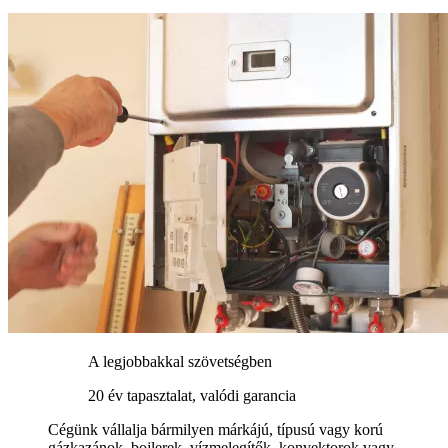
A legjobbakkal szövetségben
20 év tapasztalat, valódi garancia
Cégünk vállalja bármilyen márkájú, típusú vagy korú
gázkazánok, bojlerek, vízmelegítők, konvektorok vagy