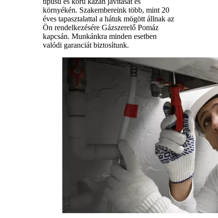
típusú és korú kazán javítását és
környékén. Szakembereink több, mint 20
éves tapasztalattal a hátuk mögött állnak az
Ön rendelkezésére Gázszerelő Pomáz
kapcsán. Munkánkra minden esetben
valódi garanciát biztosítunk.